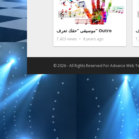
ف
موسيقى “حقك تعرف” Outro
7,423
views
8 years ago
7
© 2026 - All Rights Reserved For
Advance Web Te