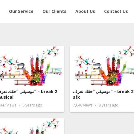
Our Service
Our Clients
About Us
Contact Us
موسيقى “حقك تعرف” – break 2
موسيقى “حقك تع” – break 2
usical
sfx
,447
views
8 years ago
7,646
views
8 years ago