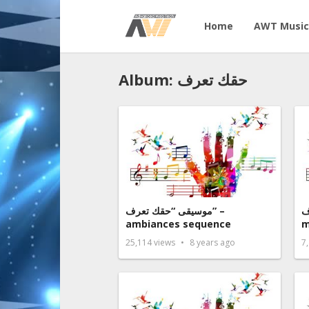
Home
AWT Music
Album: حقك تعرف
رف
موسيقى “حقك تعرف” –
ambiances sequence
m
25,114
views
8 years ago
7