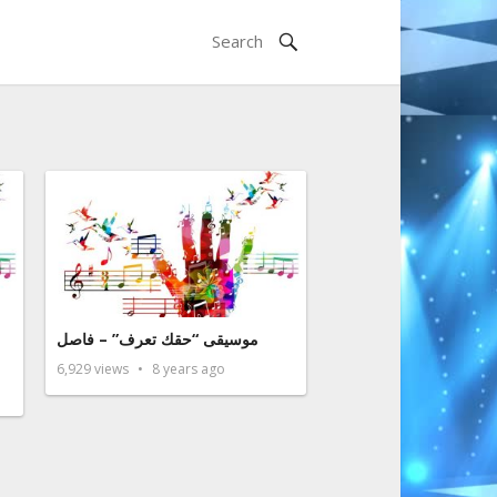
موسيقى “حقك تعرف” – فاصل
6,929
views
8 years ago